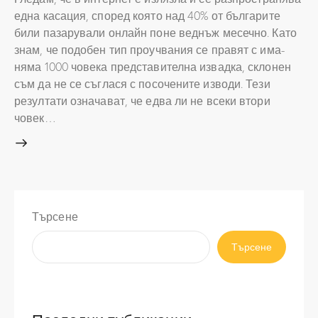
една касация, според която над 40% от българите
били пазарували онлайн поне веднъж месечно. Като
знам, че подобен тип проучвания се правят с има-
няма 1000 човека представителна извадка, склонен
съм да не се съглася с посочените изводи. Тези
резултати означават, че едва ли не всеки втори
човек…
Търсене
Търсене