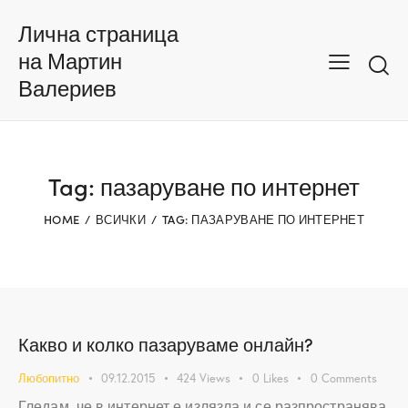
Лична страница
на Мартин
Валериев
Tag: пазаруване по интернет
HOME
ВСИЧКИ
TAG: ПАЗАРУВАНЕ ПО ИНТЕРНЕТ
Какво и колко пазаруваме онлайн?
Любопитно
09.12.2015
424
Views
0
Likes
0
Comments
Гледам, че в интернет е излязла и се разпространява