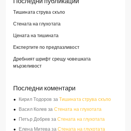
Последни публикации
Тишината струва скъпо
Стената на глухотата
Цената на тишината
Експертите по предпазливост
Дребният шрифт срещу човешката
мързеливост
Последни коментари
Кирил Тодоров
за
Тишината струва скъпо
Васил Колев
за
Стената на глухотата
Петър Добрев
за
Стената на глухотата
Елена Митева
за
Стената на глухотата