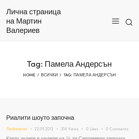
Лична страница
на Мартин
Валериев
Tag: Памела Андерсън
HOME
ВСИЧКИ
TAG: ПАМЕЛА АНДЕРСЪН
Риалити шоуто започна
Любопитно
22.09.2012
314
Views
0
Likes
0
Comments
Както знаете в неделя на 16-ти Септември започна