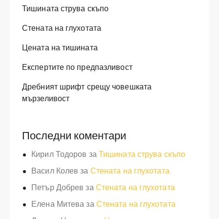
Тишината струва скъпо
Стената на глухотата
Цената на тишината
Експертите по предпазливост
Дребният шрифт срещу човешката
мързеливост
Последни коментари
Кирил Тодоров
за
Тишината струва скъпо
Васил Колев
за
Стената на глухотата
Петър Добрев
за
Стената на глухотата
Елена Митева
за
Стената на глухотата