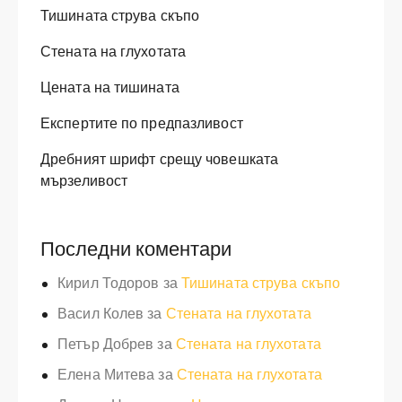
Тишината струва скъпо
Стената на глухотата
Цената на тишината
Експертите по предпазливост
Дребният шрифт срещу човешката
мързеливост
Последни коментари
Кирил Тодоров
за
Тишината струва скъпо
Васил Колев
за
Стената на глухотата
Петър Добрев
за
Стената на глухотата
Елена Митева
за
Стената на глухотата