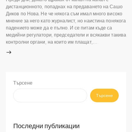
дистанционното, попаднах на предаването на Сашо
Диков по Нова. Не че някога съм имал много високо
мнение за него като журналист, но наистина понякога
падението може да е пълно. И се питам къде са
медийни регулатори, председатели и всякакви такива
контролни органи, на които им плащат,…
Търсене
Търсене
Последни публикации