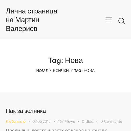
Лична страница
на Мартин
Валериев
Tag: Нова
HOME
ВСИЧКИ
TAG: НОВА
Пак за зелника
Любопитно
07.06.2013
467
Views
0
Likes
0
Comments
Преди дни, докато щраках от канал на канал с