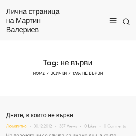
Лична страница
на Мартин
Валериев
Tag: не върви
HOME
ВСИЧКИ
TAG: НЕ ВЪРВИ
Дните, в които не върви
Любопитно
30.12.2012
387
Views
0
Likes
0
Comments
На повечето ни се случва да имаме дни, в които