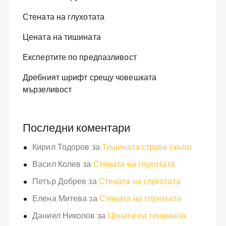
Стената на глухотата
Цената на тишината
Експертите по предпазливост
Дребният шрифт срещу човешката
мързеливост
Последни коментари
Кирил Тодоров
за
Тишината струва скъпо
Васил Колев
за
Стената на глухотата
Петър Добрев
за
Стената на глухотата
Елена Митева
за
Стената на глухотата
Даниел Николов
за
Цената на тишината