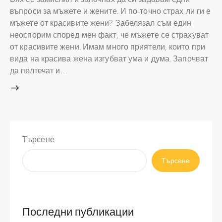
въпроси за мъжете и жените. И по-точно страх ли ги е
мъжете от красивите жени? Забелязал съм един
неоспорим според мен факт, че мъжете се страхуват
от красивите жени. Имам много приятели, които при
вида на красива жена изгубват ума и дума. Започват
да пелтечат и…
Търсене
Търсене
Последни публикации