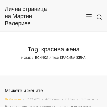
Лична страница
на Мартин
Валериев
Tag: красива жена
HOME
ВСИЧКИ
TAG: КРАСИВА ЖЕНА
Мъжете и жените
Любопитно
31.12.2011
470
Views
0
Likes
0
Comments
Бях се замислил и започнах да си задавам едни