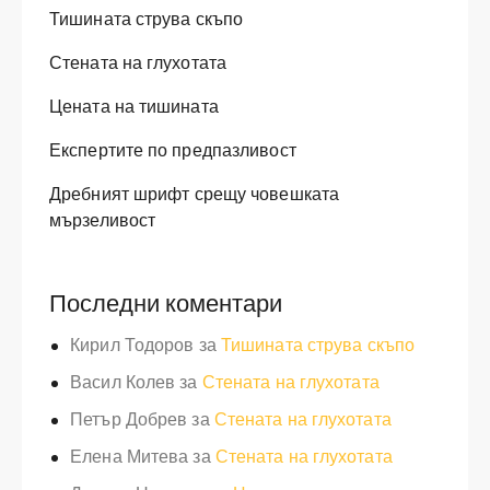
Тишината струва скъпо
Стената на глухотата
Цената на тишината
Експертите по предпазливост
Дребният шрифт срещу човешката
мързеливост
Последни коментари
Кирил Тодоров
за
Тишината струва скъпо
Васил Колев
за
Стената на глухотата
Петър Добрев
за
Стената на глухотата
Елена Митева
за
Стената на глухотата