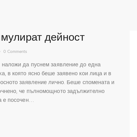
имулират дейност
0
Comments
е наложи да пуснем заявление до една
а, в която ясно беше заявено кои лица и в
росното заявление лично. Беше спомената и
очнено, че пълномощното задължително
а е посочен…