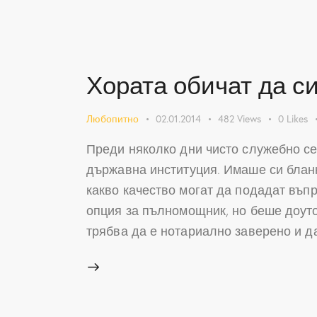
Хората обичат да с
Любопитно
02.01.2014
482
Views
0
Likes
Преди няколко дни чисто служебно с
държавна институция. Имаше си бланк
какво качество могат да подадат въп
опция за пълномощник, но беше доут
трябва да е нотариално заверено и д