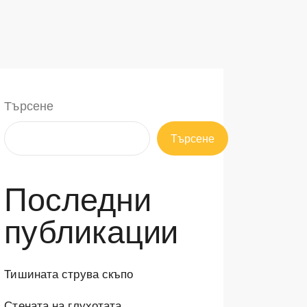
Търсене
Търсене
Последни
публикации
Тишината струва скъпо
Стената на глухотата