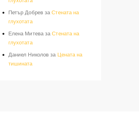
глухотата
Петър Добрев
за
Стената на
глухотата
Елена Митева
за
Стената на
глухотата
Даниел Николов
за
Цената на
тишината