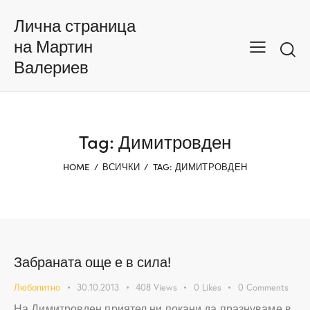
Лична страница
на Мартин
Валериев
Tag: Димитровден
HOME
ВСИЧКИ
TAG: ДИМИТРОВДЕН
Забраната още е в сила!
Любопитно
30.10.2013
408
Views
0
Likes
0
Comments
На Димитровден приятел ни покани да празнуваме в