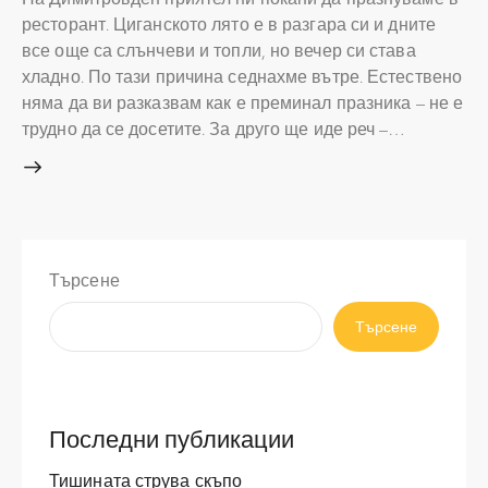
ресторант. Циганското лято е в разгара си и дните
все още са слънчеви и топли, но вечер си става
хладно. По тази причина седнахме вътре. Естествено
няма да ви разказвам как е преминал празника – не е
трудно да се досетите. За друго ще иде реч –…
Търсене
Търсене
Последни публикации
Тишината струва скъпо