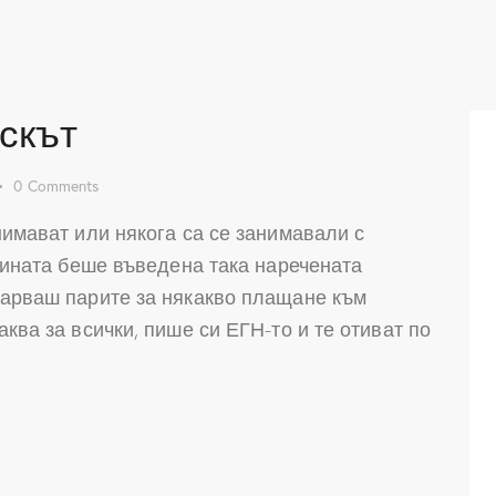
скът
0
Comments
нимават или някога са се занимавали с
одината беше въведена така наречената
карваш парите за някакво плащане към
аква за всички, пише си ЕГН-то и те отиват по