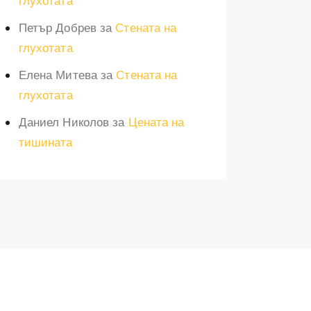
глухотата
Петър Добрев
за
Стената на
глухотата
Елена Митева
за
Стената на
глухотата
Даниел Николов
за
Цената на
тишината