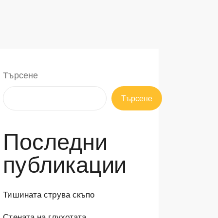
Търсене
Търсене
Последни
публикации
Тишината струва скъпо
Стената на глухотата