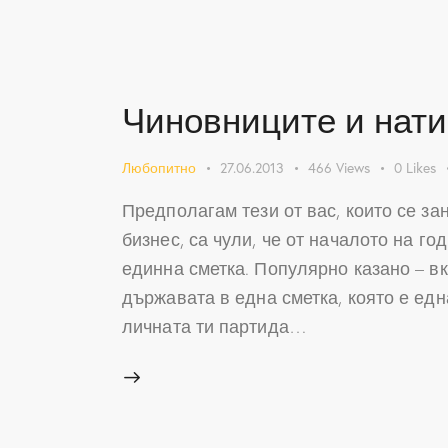
Чиновниците и нати
Любопитно
27.06.2013
466
Views
0
Likes
Предполагам тези от вас, които се за
бизнес, са чули, че от началото на г
единна сметка. Популярно казано – в
държавата в една сметка, която е едн
личната ти партида…