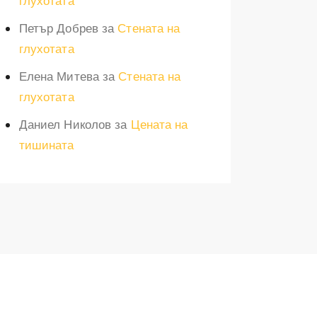
глухотата
Петър Добрев
за
Стената на
глухотата
Елена Митева
за
Стената на
глухотата
Даниел Николов
за
Цената на
тишината