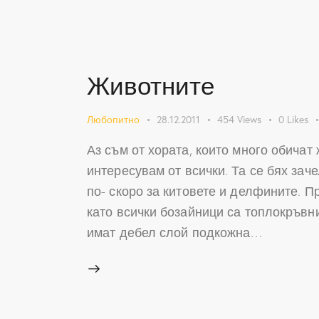
Животните
Любопитно
28.12.2011
454
Views
0
Likes
Аз съм от хората, които много обичат
интересувам от всички. Та се бях зач
по- скоро за китовете и делфините. П
като всички бозайници са топлокръвн
имат дебел слой подкожна…