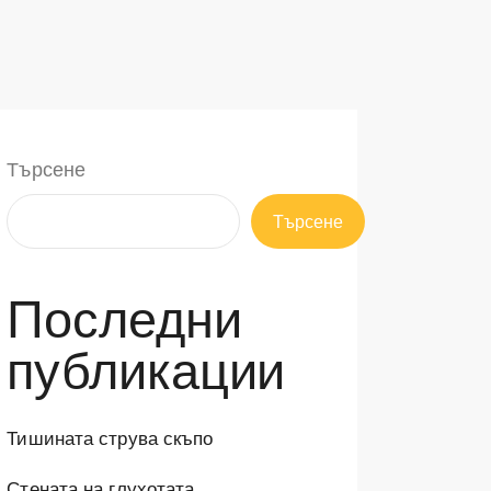
Търсене
Търсене
Последни
публикации
Тишината струва скъпо
Стената на глухотата