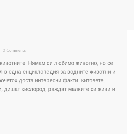
0
Comments
 животните. Нямам си любимо животно, но се
ел в една енциклопедия за водните животни и
рочетох доста интересни факти. Китовете,
и, дишат кислород, раждат малките си живи и