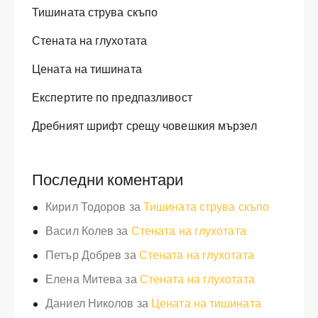
Тишината струва скъпо
Стената на глухотата
Цената на тишината
Експертите по предпазливост
Дребният шрифт срещу човешкия мързел
Последни коментари
Кирил Тодоров
за
Тишината струва скъпо
Васил Колев
за
Стената на глухотата
Петър Добрев
за
Стената на глухотата
Елена Митева
за
Стената на глухотата
Даниел Николов
за
Цената на тишината