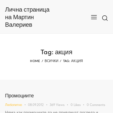
Лична страница
на Мартин
Валериев
Tag: акция
HOME
ВСИЧКИ
TAG: АКЦИЯ
Промоциите
Любопитно
08.09.2012
369
Views
0
Likes
0
Comments
Няма как промоциите да не привличат погледа и