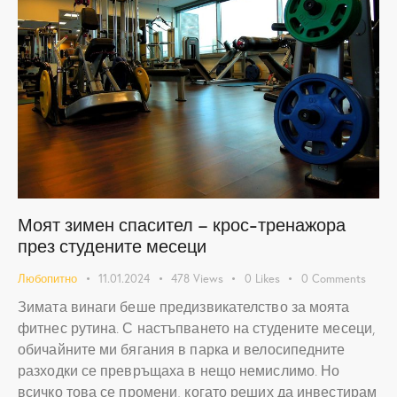
Моят зимен спасител – крос-тренажора
през студените месеци
Любопитно
11.01.2024
478
Views
0
Likes
0
Comments
Зимата винаги беше предизвикателство за моята
фитнес рутина. С настъпването на студените месеци,
обичайните ми бягания в парка и велосипедните
разходки се превръщаха в нещо немислимо. Но
всичко това се промени, когато реших да инвестирам